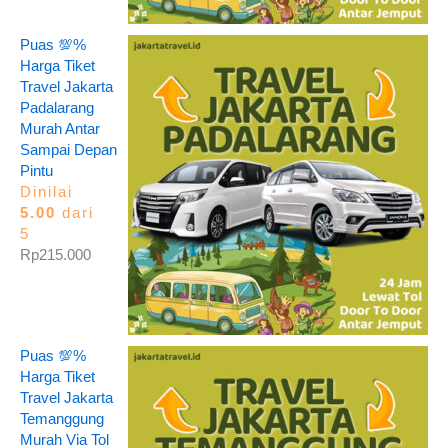
Puas 💯%
Harga Tiket
Travel Jakarta
Padalarang
Murah Antar
Sampai Depan
Pintu
Dinilai
5.00
dari
5
Rp
215.000
Puas 💯%
Harga Tiket
Travel Jakarta
Temanggung
Murah Via Tol