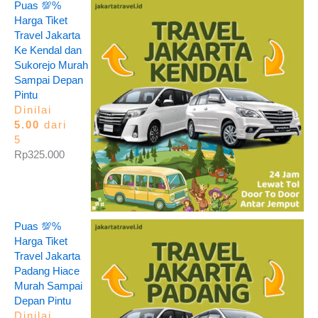
Puas 💯%
Harga Tiket
Travel Jakarta
Ke Kendal dan
Sukorejo Murah
Sampai Depan
Pintu
Dinilai
5.00
dari
5
Rp
325.000
Puas 💯%
Harga Tiket
Travel Jakarta
Padang Hiace
Murah Sampai
Depan Pintu
Dinilai