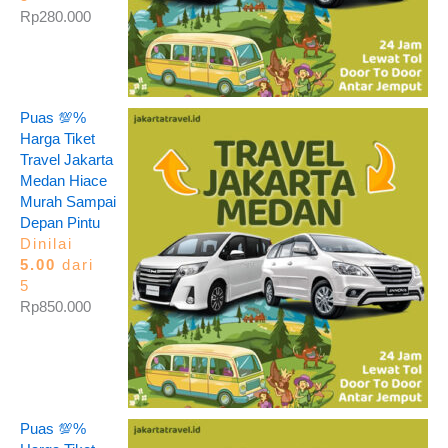
Rp
280.000
Puas 💯%
Harga Tiket
Travel Jakarta
Medan Hiace
Murah Sampai
Depan Pintu
Dinilai
5.00
dari
5
Rp
850.000
Puas 💯%