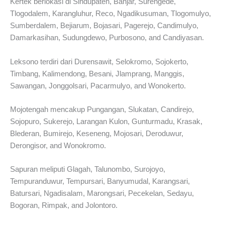
Kertek berlokasi di Sindupaten, Banjar, Surengede,
Tlogodalem, Karangluhur, Reco, Ngadikusuman, Tlogomulyo,
Sumberdalem, Bejiarum, Bojasari, Pagerejo, Candimulyo,
Damarkasihan, Sudungdewo, Purbosono, and Candiyasan.
Leksono terdiri dari Durensawit, Selokromo, Sojokerto,
Timbang, Kalimendong, Besani, Jlamprang, Manggis,
Sawangan, Jonggolsari, Pacarmulyo, and Wonokerto.
Mojotengah mencakup Pungangan, Slukatan, Candirejo,
Sojopuro, Sukerejo, Larangan Kulon, Gunturmadu, Krasak,
Blederan, Bumirejo, Keseneng, Mojosari, Deroduwur,
Derongisor, and Wonokromo.
Sapuran meliputi Glagah, Talunombo, Surojoyo,
Tempuranduwur, Tempursari, Banyumudal, Karangsari,
Batursari, Ngadisalam, Marongsari, Pecekelan, Sedayu,
Bogoran, Rimpak, and Jolontoro.