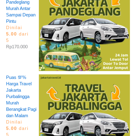
Pandeglang
Murah Antar
Sampai Depan
Pintu
Dinilai
5.00
dari
5
Rp
170.000
Puas 💯%
Harga Travel
Jakarta
Purbalingga
Murah
Berangkat Pagi
dan Malam
Dinilai
5.00
dari
5