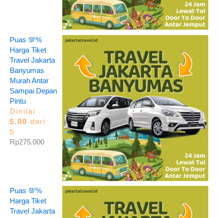
Puas 💯%
Harga Tiket
Travel Jakarta
Banyumas
Murah Antar
Sampai Depan
Pintu
Dinilai
5.00
dari
5
Rp
275.000
Puas 💯%
Harga Tiket
Travel Jakarta