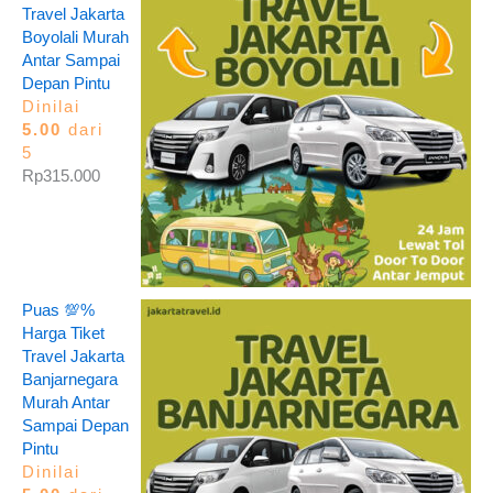
Travel Jakarta
Boyolali Murah
Antar Sampai
Depan Pintu
Dinilai
5.00
dari
5
Rp
315.000
Puas 💯%
Harga Tiket
Travel Jakarta
Banjarnegara
Murah Antar
Sampai Depan
Pintu
Dinilai