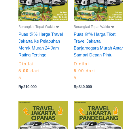
Berangkat Tepat Waktu ❤️
Berangkat Tepat Waktu ❤️
Puas 💯% Harga Travel
Puas 💯% Harga Tiket
Jakarta Ke Pelabuhan
Travel Jakarta
Merak Murah 24 Jam
Banjarnegara Murah Antar
Rating Tertinggi
Sampai Depan Pintu
Dinilai
Dinilai
5.00
dari
5.00
dari
5
5
Rp
210.000
Rp
340.000