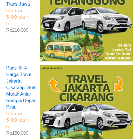
Trans Jawa
Dinilai
5.00
dari
5
Rp
210.000
Puas 💯%
Harga Travel
Jakarta
Cikarang Tiket
Murah Antar
Sampai Depan
Pintu
Dinilai
5.00
dari
5
Rp
150.000