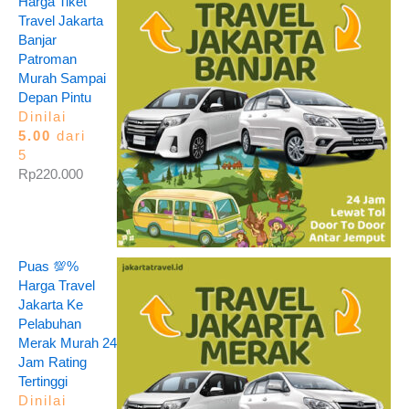
Harga Tiket
Travel Jakarta
Banjar
Patroman
Murah Sampai
Depan Pintu
Dinilai
5.00
dari
5
Rp
220.000
Puas 💯%
Harga Travel
Jakarta Ke
Pelabuhan
Merak Murah 24
Jam Rating
Tertinggi
Dinilai