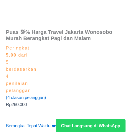
Puas 💯% Harga Travel Jakarta Wonosobo
Murah Berangkat Pagi dan Malam
Peringkat
5.00
dari
5
berdasarkan
4
penilaian
pelanggan
(
4
ulasan pelanggan)
Rp
260.000
Berangkat Tepat Waktu ❤️
Chat Langsung di WhatsApp