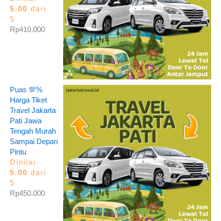
5.00
dari
5
Rp
410.000
Puas 💯%
Harga Tiket
Travel Jakarta
Pati Jawa
Tengah Murah
Sampai Depan
Pintu
Dinilai
5.00
dari
5
Rp
450.000