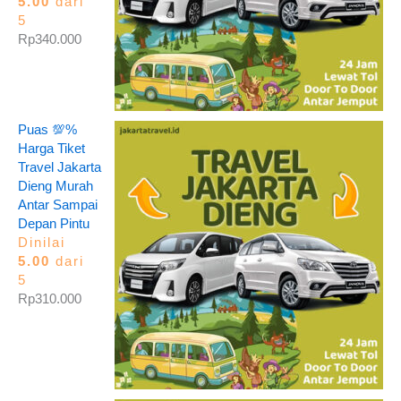
5.00
dari
5
Rp
340.000
Puas 💯%
Harga Tiket
Travel Jakarta
Dieng Murah
Antar Sampai
Depan Pintu
Dinilai
5.00
dari
5
Rp
310.000