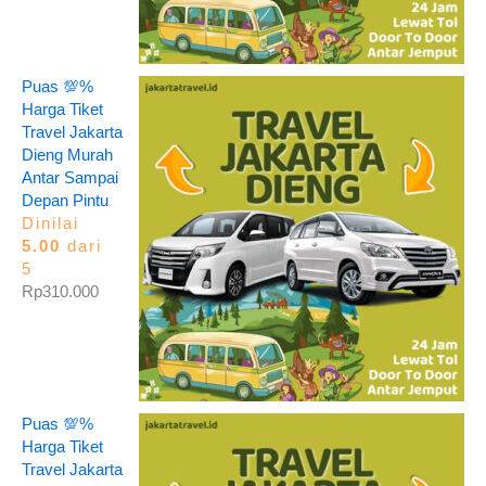
Puas 💯%
Harga Tiket
Travel Jakarta
Dieng Murah
Antar Sampai
Depan Pintu
Dinilai
5.00
dari
5
Rp
310.000
Puas 💯%
Harga Tiket
Travel Jakarta