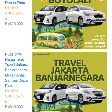
Depan Pintu
Dinilai
5.00
dari
5
Rp
315.000
Puas 💯%
Harga Tiket
Travel Jakarta
Banjarnegara
Murah Antar
Sampai Depan
Pintu
Dinilai
5.00
dari
5
Rp
340.000