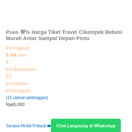
Puas 💯% Harga Tiket Travel Cikampek Bekasi
Murah Antar Sampai Depan Pintu
Peringkat
5.00
dari
5
berdasarkan
10
penilaian
pelanggan
(
11
ulasan pelanggan)
Rp
65.000
Serasa Mobil Pribadi ❤️
Chat Langsung di WhatsApp