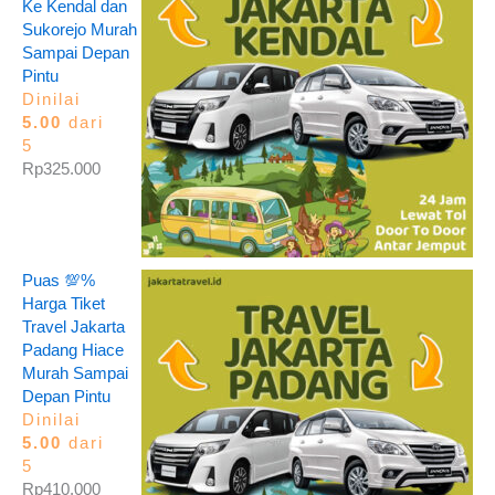
Ke Kendal dan
Sukorejo Murah
Sampai Depan
Pintu
Dinilai
5.00
dari
5
Rp
325.000
Puas 💯%
Harga Tiket
Travel Jakarta
Padang Hiace
Murah Sampai
Depan Pintu
Dinilai
5.00
dari
5
Rp
410.000