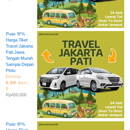
Puas 💯%
Harga Tiket
Travel Jakarta
Pati Jawa
Tengah Murah
Sampai Depan
Pintu
Dinilai
5.00
dari
5
Rp
450.000
Puas 💯%