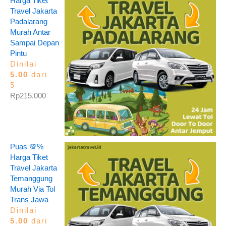
Harga Tiket
Travel Jakarta
Padalarang
Murah Antar
Sampai Depan
Pintu
Dinilai
5.00
dari
5
Rp
215.000
Puas 💯%
Harga Tiket
Travel Jakarta
Temanggung
Murah Via Tol
Trans Jawa
Dinilai
5.00
dari