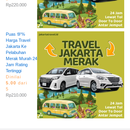
Rp
220.000
Puas 💯%
Harga Travel
Jakarta Ke
Pelabuhan
Merak Murah 24
Jam Rating
Tertinggi
Dinilai
5.00
dari
5
Rp
210.000