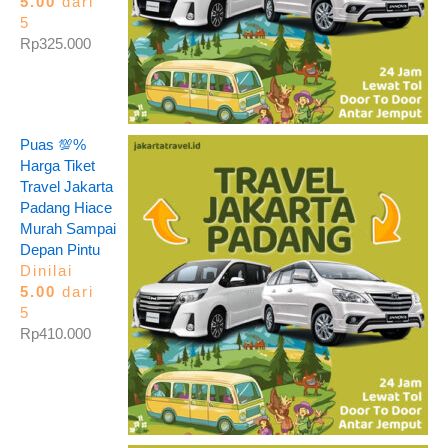
5.00
dari
5
Rp
325.000
Puas 💯%
Harga Tiket
Travel Jakarta
Padang Hiace
Murah Sampai
Depan Pintu
Dinilai
5.00
dari
5
Rp
410.000