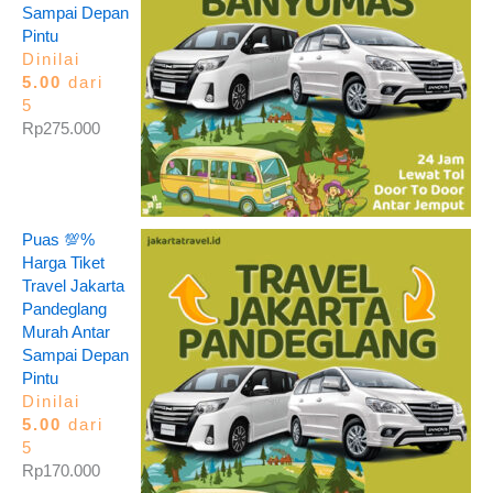
Sampai Depan
Pintu
Dinilai
5.00
dari
5
Rp
275.000
Puas 💯%
Harga Tiket
Travel Jakarta
Pandeglang
Murah Antar
Sampai Depan
Pintu
Dinilai
5.00
dari
5
Rp
170.000