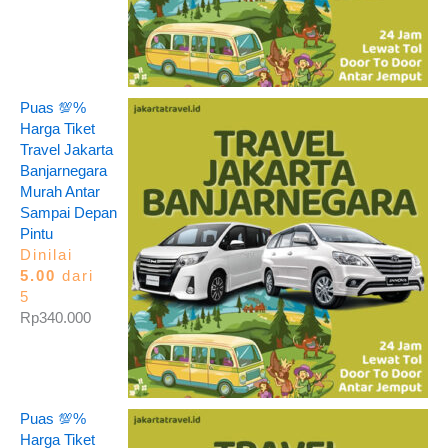
Puas 💯%
Harga Tiket
Travel Jakarta
Banjarnegara
Murah Antar
Sampai Depan
Pintu
Dinilai
5.00
dari
5
Rp
340.000
Puas 💯%
Harga Tiket