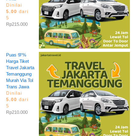
Dinilai
5.00
dari
5
Rp
215.000
Puas 💯%
Harga Tiket
Travel Jakarta
Temanggung
Murah Via Tol
Trans Jawa
Dinilai
5.00
dari
5
Rp
210.000