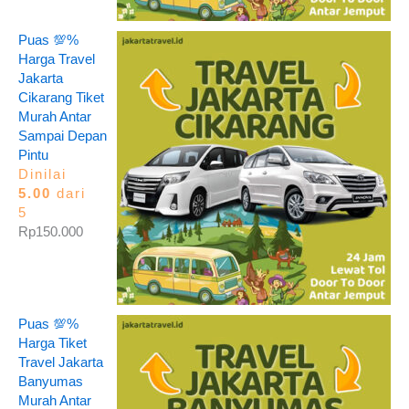
Puas 💯%
Harga Travel
Jakarta
Cikarang Tiket
Murah Antar
Sampai Depan
Pintu
Dinilai
5.00
dari
5
Rp
150.000
Puas 💯%
Harga Tiket
Travel Jakarta
Banyumas
Murah Antar