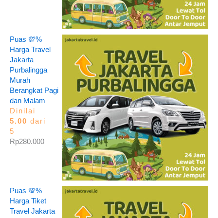
Puas 💯%
Harga Travel
Jakarta
Purbalingga
Murah
Berangkat Pagi
dan Malam
Dinilai
5.00
dari
5
Rp
280.000
Puas 💯%
Harga Tiket
Travel Jakarta