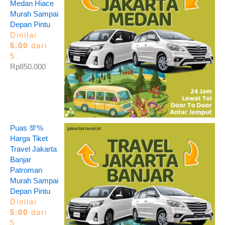
Medan Hiace
Murah Sampai
Depan Pintu
Dinilai
5.00
dari
5
Rp
850.000
Puas 💯%
Harga Tiket
Travel Jakarta
Banjar
Patroman
Murah Sampai
Depan Pintu
Dinilai
5.00
dari
5