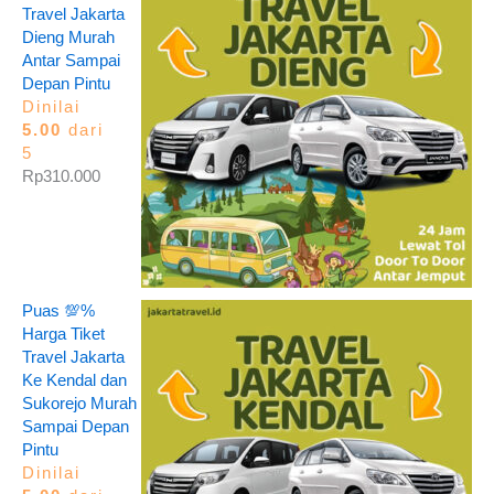
Travel Jakarta
Dieng Murah
Antar Sampai
Depan Pintu
Dinilai
5.00
dari
5
Rp
310.000
Puas 💯%
Harga Tiket
Travel Jakarta
Ke Kendal dan
Sukorejo Murah
Sampai Depan
Pintu
Dinilai