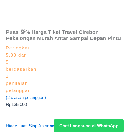
Puas 💯% Harga Tiket Travel Cirebon
Pekalongan Murah Antar Sampai Depan Pintu
Peringkat
5.00
dari
5
berdasarkan
1
penilaian
pelanggan
(
2
ulasan pelanggan)
Rp
135.000
Hiace Luas Siap Antar ❤️
Chat Langsung di WhatsApp