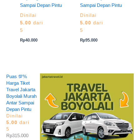
Sampai Depan Pintu
Sampai Depan Pintu
Dinilai
Dinilai
5.00
dari
5.00
dari
5
5
Rp
40.000
Rp
95.000
Puas 💯%
Harga Tiket
Travel Jakarta
Boyolali Murah
Antar Sampai
Depan Pintu
Dinilai
5.00
dari
5
Rp
315.000