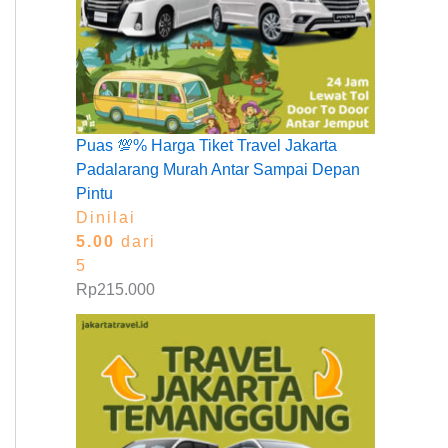
Puas 💯% Harga Tiket Travel Jakarta
Padalarang Murah Antar Sampai Depan
Pintu
Dinilai
5.00
dari
5
Rp
215.000