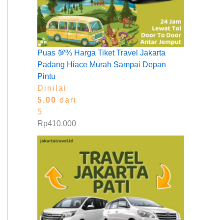
Puas 💯% Harga Tiket Travel Jakarta
Padang Hiace Murah Sampai Depan
Pintu
Dinilai
5.00
dari
5
Rp
410.000