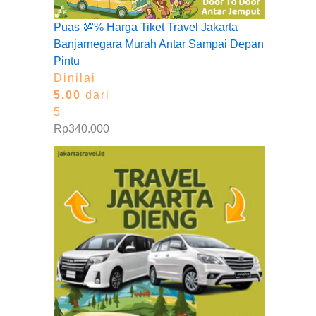
Puas 💯% Harga Tiket Travel Jakarta
Banjarnegara Murah Antar Sampai Depan
Pintu
Dinilai
5.00
dari
5
Rp
340.000