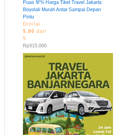
Puas 💯% Harga Tiket Travel Jakarta
Boyolali Murah Antar Sampai Depan
Pintu
Dinilai
5.00
dari
5
Rp
315.000