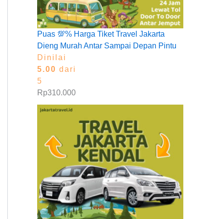
Puas 💯% Harga Tiket Travel Jakarta
Dieng Murah Antar Sampai Depan Pintu
Dinilai
5.00
dari
5
Rp
310.000