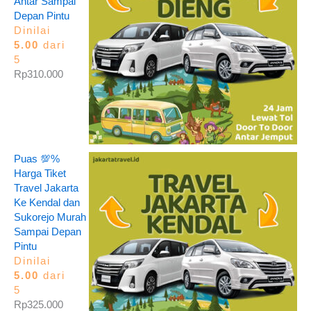
Antar Sampai
Depan Pintu
Dinilai
5.00
dari
5
Rp
310.000
Puas 💯%
Harga Tiket
Travel Jakarta
Ke Kendal dan
Sukorejo Murah
Sampai Depan
Pintu
Dinilai
5.00
dari
5
Rp
325.000