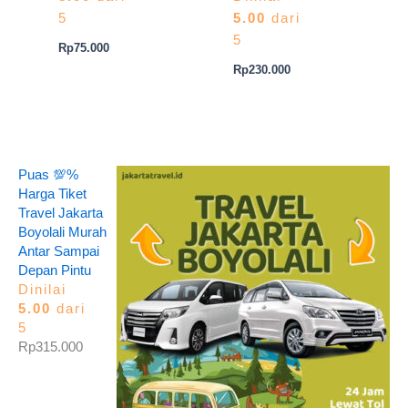
5
5.00
dari
5
Rp
75.000
Rp
230.000
Puas 💯%
Harga Tiket
Travel Jakarta
Boyolali Murah
Antar Sampai
Depan Pintu
Dinilai
5.00
dari
5
Rp
315.000