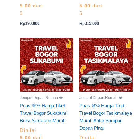
5.00
dari
5.00
dari
5
5
Rp
190.000
Rp
315.000
Jemput Depan Rumah ❤️
Jemput Depan Rumah ❤️
Puas 💯% Harga Tiket
Puas 💯% Harga Tiket
Travel Bogor Sukabumi
Travel Bogor Tasikmalaya
Buka Sekarang Murah
Murah Antar Sampai
Depan Pintu
Dinilai
5.00
dari
Dinilai