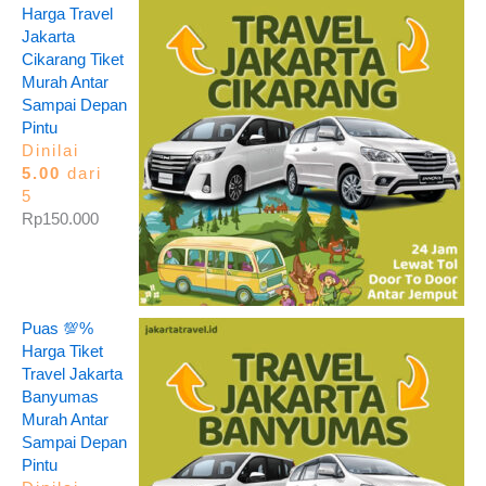
Harga Travel
Jakarta
Cikarang Tiket
Murah Antar
Sampai Depan
Pintu
Dinilai
5.00
dari
5
Rp
150.000
Puas 💯%
Harga Tiket
Travel Jakarta
Banyumas
Murah Antar
Sampai Depan
Pintu