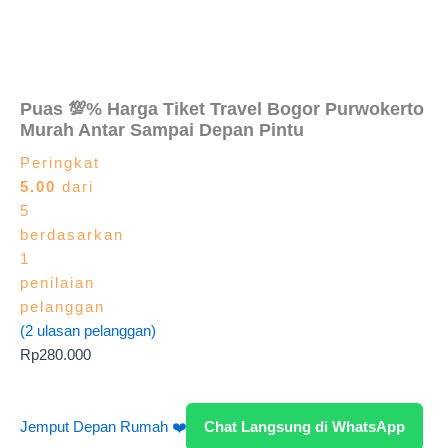
Puas 💯% Harga Tiket Travel Bogor Purwokerto
Murah Antar Sampai Depan Pintu
Peringkat
5.00
dari
5
berdasarkan
1
penilaian
pelanggan
(
2
ulasan pelanggan)
Rp
280.000
Jemput Depan Rumah ❤️
Chat Langsung di WhatsApp