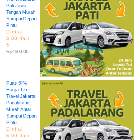
Pati Jawa
Tengah Murah
Sampai Depan
Pintu
Dinilai
5.00
dari
5
Rp
450.000
Puas 💯%
Harga Tiket
Travel Jakarta
Padalarang
Murah Antar
Sampai Depan
Pintu
Dinilai
5.00
dari