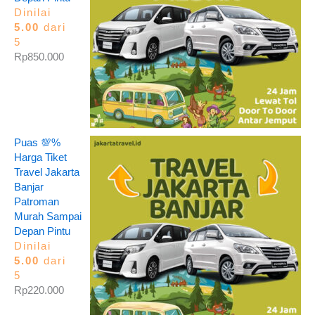
Dinilai
5.00
dari
5
Rp
850.000
Puas 💯%
Harga Tiket
Travel Jakarta
Banjar
Patroman
Murah Sampai
Depan Pintu
Dinilai
5.00
dari
5
Rp
220.000