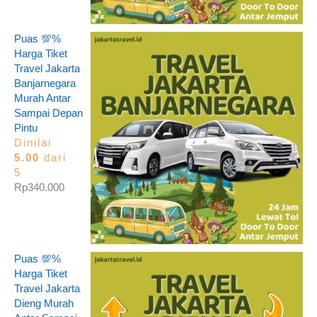
Puas 💯%
Harga Tiket
Travel Jakarta
Banjarnegara
Murah Antar
Sampai Depan
Pintu
Dinilai
5.00
dari
5
Rp
340.000
Puas 💯%
Harga Tiket
Travel Jakarta
Dieng Murah