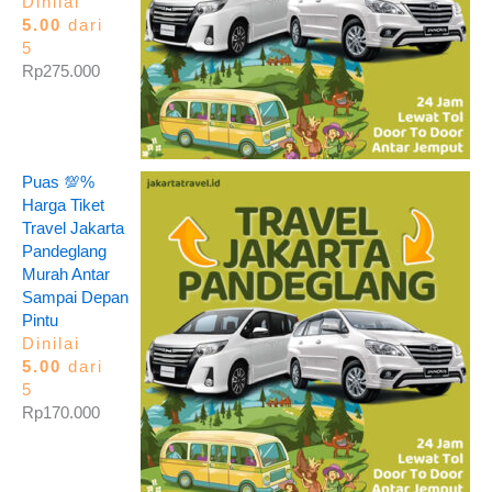
Dinilai
5.00
dari
5
Rp
275.000
Puas 💯%
Harga Tiket
Travel Jakarta
Pandeglang
Murah Antar
Sampai Depan
Pintu
Dinilai
5.00
dari
5
Rp
170.000