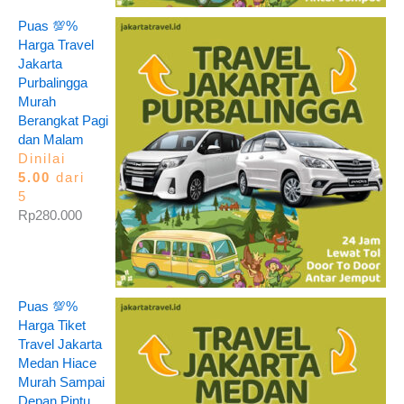
Puas 💯%
Harga Travel
Jakarta
Purbalingga
Murah
Berangkat Pagi
dan Malam
Dinilai
5.00
dari
5
Rp
280.000
Puas 💯%
Harga Tiket
Travel Jakarta
Medan Hiace
Murah Sampai
Depan Pintu