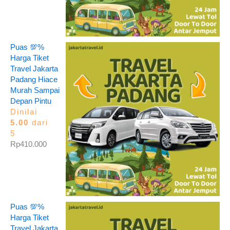
Puas 💯%
Harga Tiket
Travel Jakarta
Padang Hiace
Murah Sampai
Depan Pintu
Dinilai
5.00
dari
5
Rp
410.000
Puas 💯%
Harga Tiket
Travel Jakarta