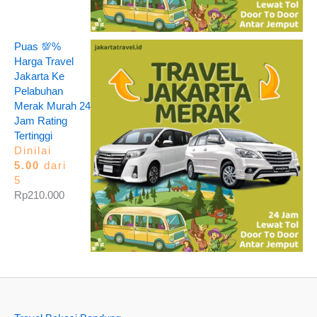
Puas 💯%
Harga Travel
Jakarta Ke
Pelabuhan
Merak Murah 24
Jam Rating
Tertinggi
Dinilai
5.00
dari
5
Rp
210.000