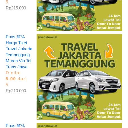
5
Rp
215.000
Puas 💯%
Harga Tiket
Travel Jakarta
Temanggung
Murah Via Tol
Trans Jawa
Dinilai
5.00
dari
5
Rp
210.000
Puas 💯%