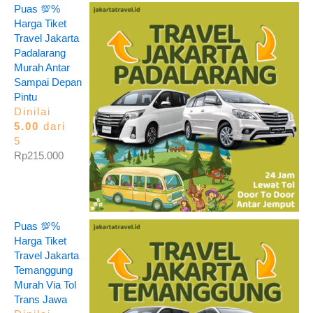
Puas 💯%
Harga Tiket
Travel Jakarta
Padalarang
Murah Antar
Sampai Depan
Pintu
Dinilai
5.00
dari
5
Rp
215.000
Puas 💯%
Harga Tiket
Travel Jakarta
Temanggung
Murah Via Tol
Trans Jawa