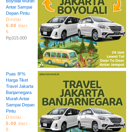
Boyolali Murah
Antar Sampai
Depan Pintu
Dinilai
5.00
dari
5
Rp
315.000
Puas 💯%
Harga Tiket
Travel Jakarta
Banjarnegara
Murah Antar
Sampai Depan
Pintu
Dinilai
5.00
dari
5