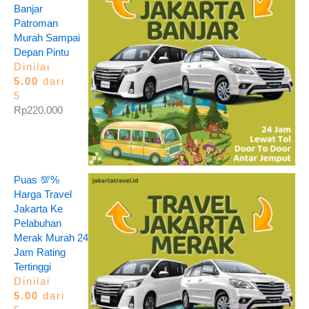
Banjar
Patroman
Murah Sampai
Depan Pintu
Dinilai
5.00
dari
5
Rp
220.000
Puas 💯%
Harga Travel
Jakarta Ke
Pelabuhan
Merak Murah 24
Jam Rating
Tertinggi
Dinilai
5.00
dari