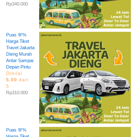
Rp
340.000
Puas 💯%
Harga Tiket
Travel Jakarta
Dieng Murah
Antar Sampai
Depan Pintu
Dinilai
5.00
dari
5
Rp
310.000
Puas 💯%
Harga Tiket