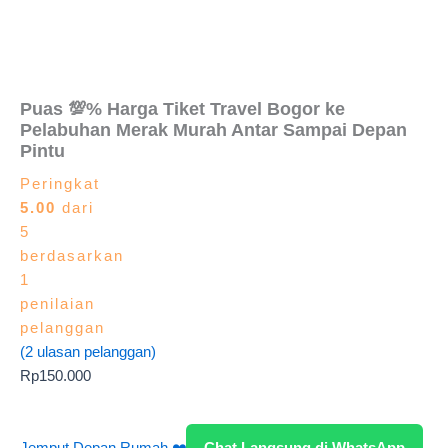
Puas 💯% Harga Tiket Travel Bogor ke
Pelabuhan Merak Murah Antar Sampai Depan
Pintu
Peringkat
5.00
dari
5
berdasarkan
1
penilaian
pelanggan
(
2
ulasan pelanggan)
Rp
150.000
Jemput Depan Rumah ❤️
Chat Langsung di WhatsApp