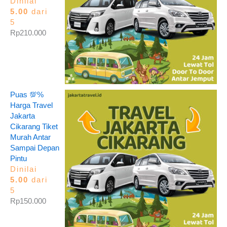
Dinilai
5.00
dari
5
Rp
210.000
Puas 💯%
Harga Travel
Jakarta
Cikarang Tiket
Murah Antar
Sampai Depan
Pintu
Dinilai
5.00
dari
5
Rp
150.000