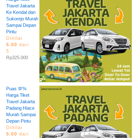
Travel Jakarta
Ke Kendal dan
Sukorejo Murah
Sampai Depan
Pintu
Dinilai
5.00
dari
5
Rp
325.000
Puas 💯%
Harga Tiket
Travel Jakarta
Padang Hiace
Murah Sampai
Depan Pintu
Dinilai
5.00
dari