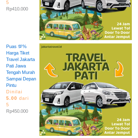
5
Rp
410.000
Puas 💯%
Harga Tiket
Travel Jakarta
Pati Jawa
Tengah Murah
Sampai Depan
Pintu
Dinilai
5.00
dari
5
Rp
450.000