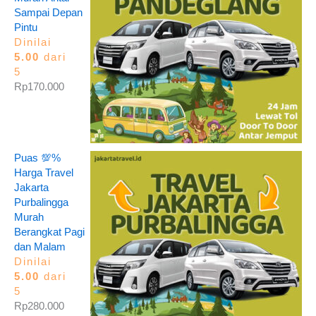
Sampai Depan
Pintu
Dinilai
5.00
dari
5
Rp
170.000
Puas 💯%
Harga Travel
Jakarta
Purbalingga
Murah
Berangkat Pagi
dan Malam
Dinilai
5.00
dari
5
Rp
280.000