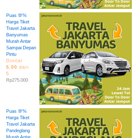
Puas 💯%
Harga Tiket
Travel Jakarta
Banyumas
Murah Antar
Sampai Depan
Pintu
Dinilai
5.00
dari
5
Rp
275.000
Puas 💯%
Harga Tiket
Travel Jakarta
Pandeglang
Murah Antar