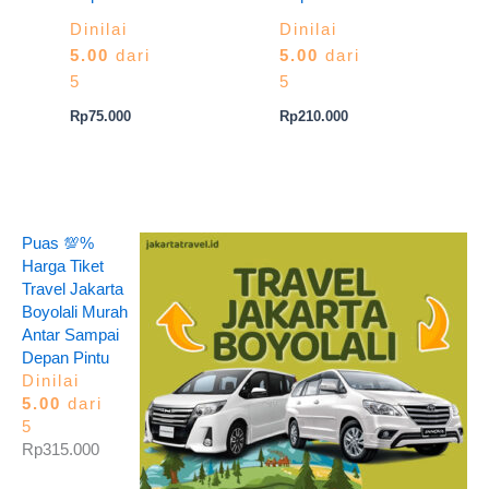
Dinilai
Dinilai
5.00
dari
5.00
dari
5
5
Rp
75.000
Rp
210.000
Puas 💯%
Harga Tiket
Travel Jakarta
Boyolali Murah
Antar Sampai
Depan Pintu
Dinilai
5.00
dari
5
Rp
315.000