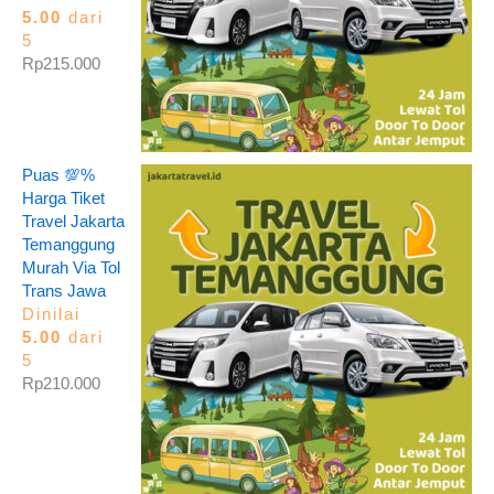
5.00
dari
5
Rp
215.000
Puas 💯%
Harga Tiket
Travel Jakarta
Temanggung
Murah Via Tol
Trans Jawa
Dinilai
5.00
dari
5
Rp
210.000