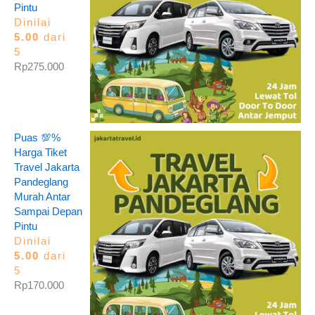
Pintu
Dinilai
5.00
dari
5
Rp
275.000
Puas 💯%
Harga Tiket
Travel Jakarta
Pandeglang
Murah Antar
Sampai Depan
Pintu
Dinilai
5.00
dari
5
Rp
170.000