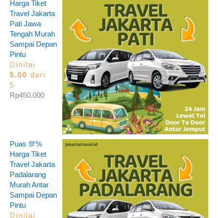
Harga Tiket
Travel Jakarta
Pati Jawa
Tengah Murah
Sampai Depan
Pintu
Dinilai
5.00
dari
5
Rp
450.000
Puas 💯%
Harga Tiket
Travel Jakarta
Padalarang
Murah Antar
Sampai Depan
Pintu
Dinilai