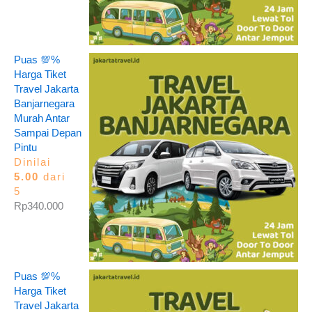
Puas 💯%
Harga Tiket
Travel Jakarta
Banjarnegara
Murah Antar
Sampai Depan
Pintu
Dinilai
5.00
dari
5
Rp
340.000
Puas 💯%
Harga Tiket
Travel Jakarta