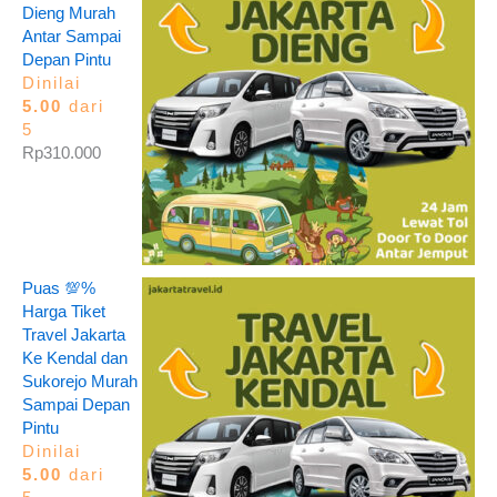
Dieng Murah
Antar Sampai
Depan Pintu
Dinilai
5.00
dari
5
Rp
310.000
Puas 💯%
Harga Tiket
Travel Jakarta
Ke Kendal dan
Sukorejo Murah
Sampai Depan
Pintu
Dinilai
5.00
dari