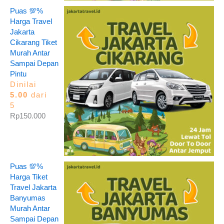
Puas 💯%
Harga Travel
Jakarta
Cikarang Tiket
Murah Antar
Sampai Depan
Pintu
Dinilai
5.00
dari
5
Rp
150.000
Puas 💯%
Harga Tiket
Travel Jakarta
Banyumas
Murah Antar
Sampai Depan