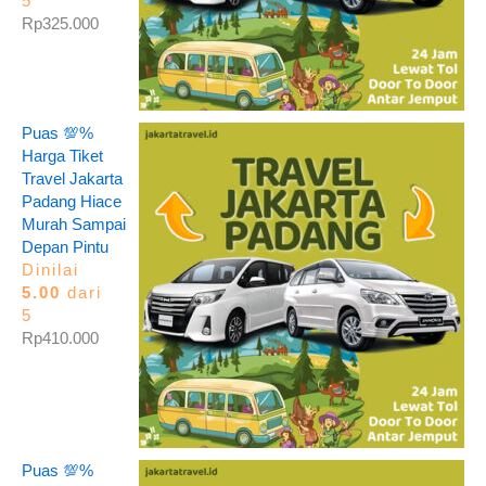
5
Rp
325.000
Puas 💯%
Harga Tiket
Travel Jakarta
Padang Hiace
Murah Sampai
Depan Pintu
Dinilai
5.00
dari
5
Rp
410.000
Puas 💯%