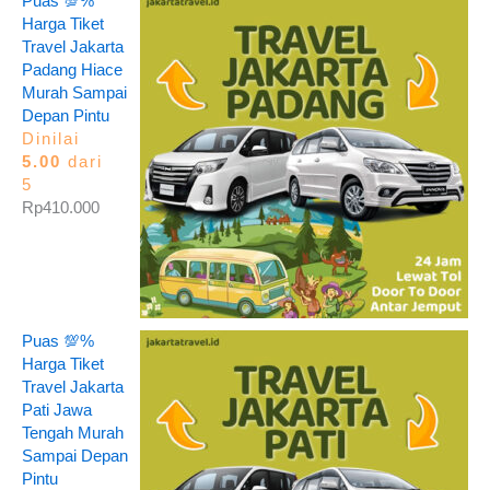
Puas 💯%
Harga Tiket
Travel Jakarta
Padang Hiace
Murah Sampai
Depan Pintu
Dinilai
5.00
dari
5
Rp
410.000
Puas 💯%
Harga Tiket
Travel Jakarta
Pati Jawa
Tengah Murah
Sampai Depan
Pintu