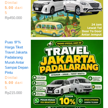
Dinilai
5.00
dari
5
Rp
450.000
Puas 💯%
Harga Tiket
Travel Jakarta
Padalarang
Murah Antar
Sampai Depan
Pintu
Dinilai
5.00
dari
5
Rp
215.000