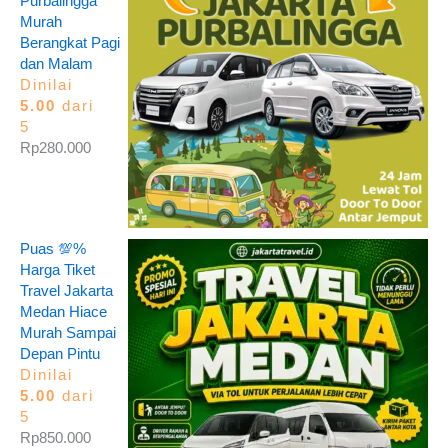
Purbalingga
Murah
Berangkat Pagi
dan Malam
Dinilai
5.00
dari
5
Rp
280.000
Puas 💯%
Harga Tiket
Travel Jakarta
Medan Hiace
Murah Sampai
Depan Pintu
Dinilai
5.00
dari
5
Rp
850.000