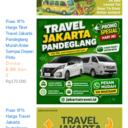
Puas 💯%
Harga Tiket
Travel Jakarta
Pandeglang
Murah Antar
Sampai Depan
Pintu
Dinilai
5.00
dari
5
Rp
170.000
Puas 💯%
Harga Travel
Jakarta