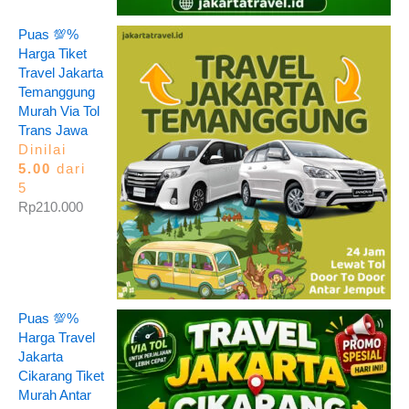
Puas 💯%
Harga Tiket
Travel Jakarta
Temanggung
Murah Via Tol
Trans Jawa
Dinilai
5.00
dari
5
Rp
210.000
Puas 💯%
Harga Travel
Jakarta
Cikarang Tiket
Murah Antar