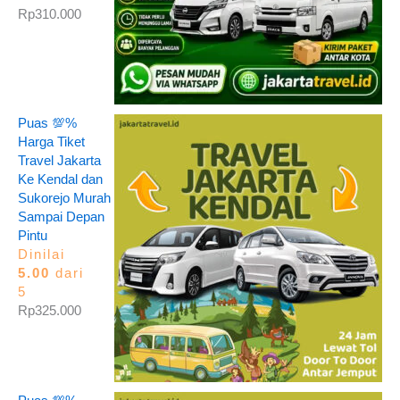
Rp
310.000
Puas 💯%
Harga Tiket
Travel Jakarta
Ke Kendal dan
Sukorejo Murah
Sampai Depan
Pintu
Dinilai
5.00
dari
5
Rp
325.000