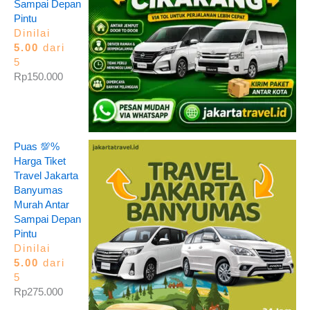
Sampai Depan
Pintu
Dinilai
5.00
dari
5
Rp
150.000
Puas 💯%
Harga Tiket
Travel Jakarta
Banyumas
Murah Antar
Sampai Depan
Pintu
Dinilai
5.00
dari
5
Rp
275.000