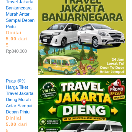
Travel Jakarta
Banjarnegara
Murah Antar
Sampai Depan
Pintu
Dinilai
5.00
dari
5
Rp
340.000
Puas 💯%
Harga Tiket
Travel Jakarta
Dieng Murah
Antar Sampai
Depan Pintu
Dinilai
5.00
dari
5