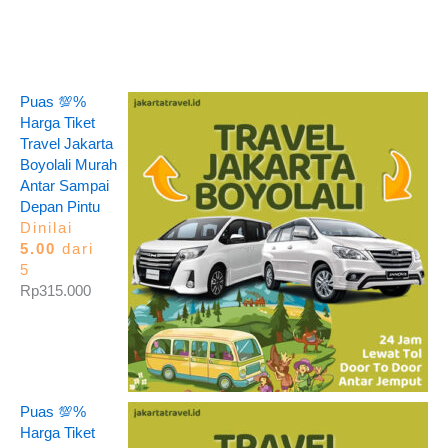
Puas 💯%
Harga Tiket
Travel Jakarta
Boyolali Murah
Antar Sampai
Depan Pintu
Dinilai
5.00
dari
5
Rp
315.000
Puas 💯%
Harga Tiket