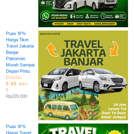
Puas 💯%
Harga Tiket
Travel Jakarta
Banjar
Patroman
Murah Sampai
Depan Pintu
Dinilai
5.00
dari
5
Rp
220.000
Puas 💯%
Harga Travel