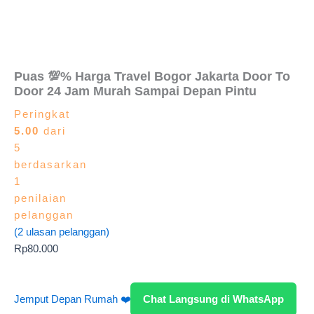
Puas 💯% Harga Travel Bogor Jakarta Door To
Door 24 Jam Murah Sampai Depan Pintu
Peringkat
5.00
dari
5
berdasarkan
1
penilaian
pelanggan
(
2
ulasan pelanggan)
Rp
80.000
Jemput Depan Rumah ❤️
Chat Langsung di WhatsApp