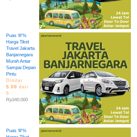
Puas 💯%
Harga Tiket
Travel Jakarta
Banjarnegara
Murah Antar
Sampai Depan
Pintu
Dinilai
5.00
dari
5
Rp
340.000
Puas 💯%