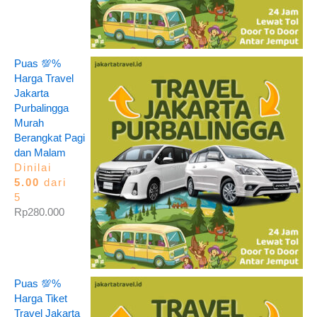
Puas 💯%
Harga Travel
Jakarta
Purbalingga
Murah
Berangkat Pagi
dan Malam
Dinilai
5.00
dari
5
Rp
280.000
Puas 💯%
Harga Tiket
Travel Jakarta