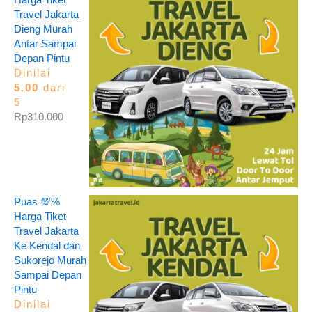
Harga Tiket
Travel Jakarta
Dieng Murah
Antar Sampai
Depan Pintu
Dinilai
5.00
dari
5
Rp
310.000
Puas 💯%
Harga Tiket
Travel Jakarta
Ke Kendal dan
Sukorejo Murah
Sampai Depan
Pintu
Dinilai