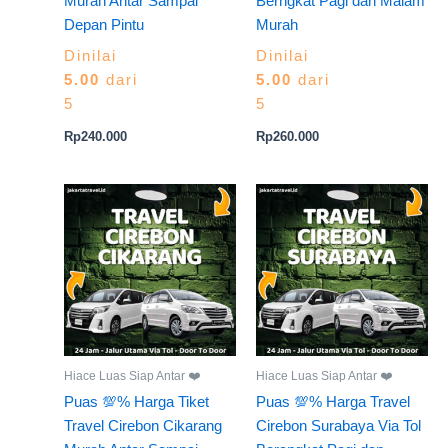
Murah Antar Sampai
Berngkat Pagi dan Malam
Depan Pintu
Murah
Dinilai
Dinilai
5.00
dari
5.00
dari
5
5
Rp
240.000
Rp
260.000
Hiace Luas Siap Antar ❤️
Hiace Luas Siap Antar ❤️
Puas 💯% Harga Tiket
Puas 💯% Harga Travel
Travel Cirebon Cikarang
Cirebon Surabaya Via Tol