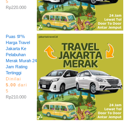
5
Rp
220.000
Puas 💯%
Harga Travel
Jakarta Ke
Pelabuhan
Merak Murah 24
Jam Rating
Tertinggi
Dinilai
5.00
dari
5
Rp
210.000