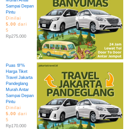
Sampai Depan
Pintu
Dinilai
5.00
dari
5
Rp
275.000
Puas 💯%
Harga Tiket
Travel Jakarta
Pandeglang
Murah Antar
Sampai Depan
Pintu
Dinilai
5.00
dari
5
Rp
170.000