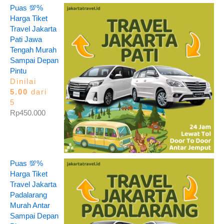
Puas 💯%
Harga Tiket
Travel Jakarta
Pati Jawa
Tengah Murah
Sampai Depan
Pintu
Dinilai
5.00
dari
5
Rp
450.000
Puas 💯%
Harga Tiket
Travel Jakarta
Padalarang
Murah Antar
Sampai Depan