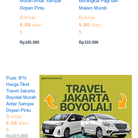
Murah Antar Sampai
Berangkat Pagi dan
Depan Pintu
Malam Murah
Dinilai
Dinilai
5.00
dari
5.00
dari
5
5
Rp
185.000
Rp
310.000
Puas 💯%
Harga Tiket
Travel Jakarta
Boyolali Murah
Antar Sampai
Depan Pintu
Dinilai
5.00
dari
5
Rp
315.000