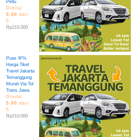
Pintu
Dinilai
5.00
dari
5
Rp
215.000
Puas 💯%
Harga Tiket
Travel Jakarta
Temanggung
Murah Via Tol
Trans Jawa
Dinilai
5.00
dari
5
Rp
210.000