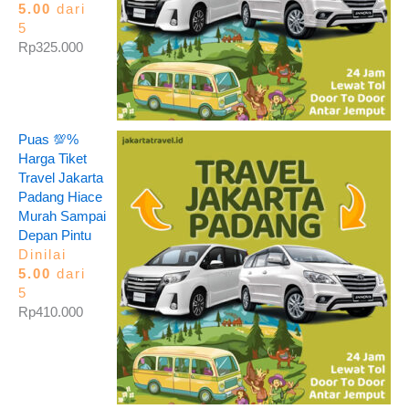
5.00
dari
5
Rp
325.000
Puas 💯%
Harga Tiket
Travel Jakarta
Padang Hiace
Murah Sampai
Depan Pintu
Dinilai
5.00
dari
5
Rp
410.000