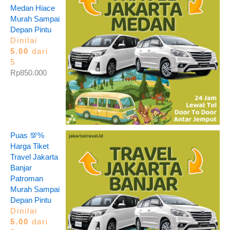
Medan Hiace
Murah Sampai
Depan Pintu
Dinilai
5.00
dari
5
Rp
850.000
Puas 💯%
Harga Tiket
Travel Jakarta
Banjar
Patroman
Murah Sampai
Depan Pintu
Dinilai
5.00
dari