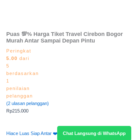
Puas 💯% Harga Tiket Travel Cirebon Bogor
Murah Antar Sampai Depan Pintu
Peringkat
5.00
dari
5
berdasarkan
1
penilaian
pelanggan
(
2
ulasan pelanggan)
Rp
215.000
Hiace Luas Siap Antar ❤️
Chat Langsung di WhatsApp