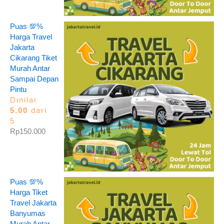
Puas 💯%
Harga Travel
Jakarta
Cikarang Tiket
Murah Antar
Sampai Depan
Pintu
Dinilai
5.00
dari
5
Rp
150.000
Puas 💯%
Harga Tiket
Travel Jakarta
Banyumas
Murah Antar