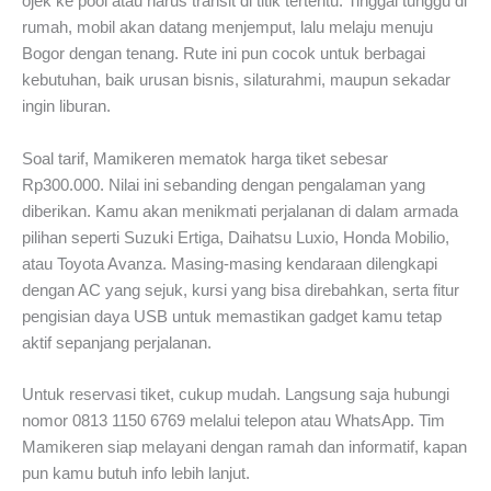
ojek ke pool atau harus transit di titik tertentu. Tinggal tunggu di
rumah, mobil akan datang menjemput, lalu melaju menuju
Bogor dengan tenang. Rute ini pun cocok untuk berbagai
kebutuhan, baik urusan bisnis, silaturahmi, maupun sekadar
ingin liburan.
Soal tarif, Mamikeren mematok harga tiket sebesar
Rp300.000. Nilai ini sebanding dengan pengalaman yang
diberikan. Kamu akan menikmati perjalanan di dalam armada
pilihan seperti Suzuki Ertiga, Daihatsu Luxio, Honda Mobilio,
atau Toyota Avanza. Masing-masing kendaraan dilengkapi
dengan AC yang sejuk, kursi yang bisa direbahkan, serta fitur
pengisian daya USB untuk memastikan gadget kamu tetap
aktif sepanjang perjalanan.
Untuk reservasi tiket, cukup mudah. Langsung saja hubungi
nomor 0813 1150 6769 melalui telepon atau WhatsApp. Tim
Mamikeren siap melayani dengan ramah dan informatif, kapan
pun kamu butuh info lebih lanjut.