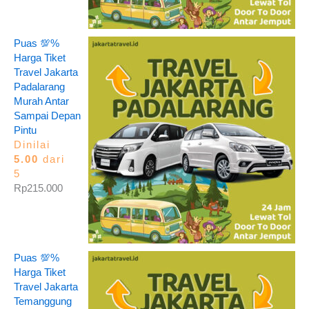
Puas 💯%
Harga Tiket
Travel Jakarta
Padalarang
Murah Antar
Sampai Depan
Pintu
Dinilai
5.00
dari
5
Rp
215.000
Puas 💯%
Harga Tiket
Travel Jakarta
Temanggung