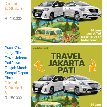
Dinilai
5.00
dari
5
Rp
410.000
Puas 💯%
Harga Tiket
Travel Jakarta
Pati Jawa
Tengah Murah
Sampai Depan
Pintu
Dinilai
5.00
dari
5
Rp
450.000