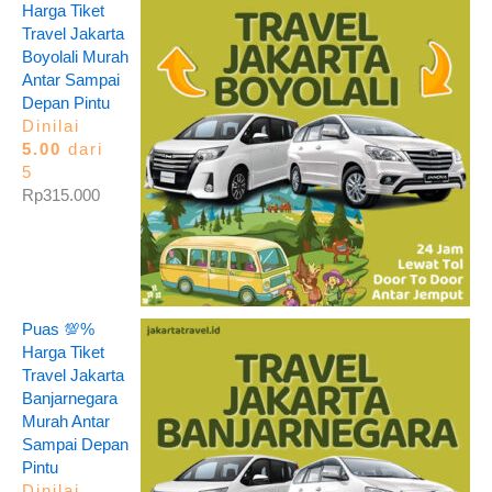
Harga Tiket
Travel Jakarta
Boyolali Murah
Antar Sampai
Depan Pintu
Dinilai
5.00
dari
5
Rp
315.000
Puas 💯%
Harga Tiket
Travel Jakarta
Banjarnegara
Murah Antar
Sampai Depan
Pintu
Dinilai