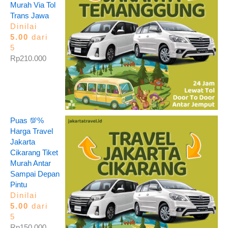
Murah Via Tol
Trans Jawa
Dinilai
5.00
dari
5
Rp
210.000
Puas 💯%
Harga Travel
Jakarta
Cikarang Tiket
Murah Antar
Sampai Depan
Pintu
Dinilai
5.00
dari
5
Rp
150.000