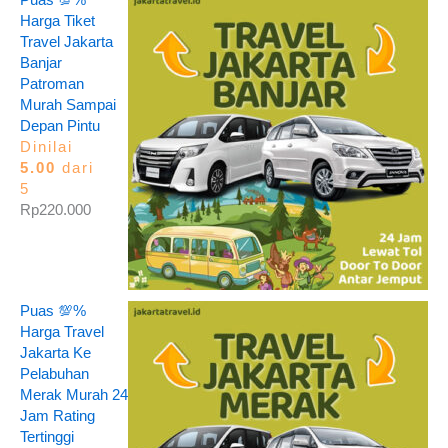
Harga Tiket
Travel Jakarta
Banjar
Patroman
Murah Sampai
Depan Pintu
Dinilai
5.00
dari
5
Rp
220.000
Puas 💯%
Harga Travel
Jakarta Ke
Pelabuhan
Merak Murah 24
Jam Rating
Tertinggi