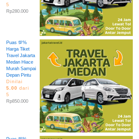
5
Rp
280.000
Puas 💯%
Harga Tiket
Travel Jakarta
Medan Hiace
Murah Sampai
Depan Pintu
Dinilai
5.00
dari
5
Rp
850.000
Puas 💯%