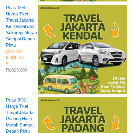
Puas 💯%
Harga Tiket
Travel Jakarta
Ke Kendal dan
Sukorejo Murah
Sampai Depan
Pintu
Dinilai
5.00
dari
5
Rp
325.000
Puas 💯%
Harga Tiket
Travel Jakarta
Padang Hiace
Murah Sampai
Depan Pintu