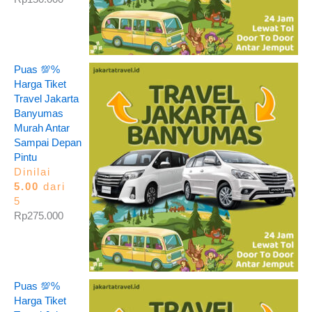
Puas 💯%
Harga Tiket
Travel Jakarta
Banyumas
Murah Antar
Sampai Depan
Pintu
Dinilai
5.00
dari
5
Rp
275.000
Puas 💯%
Harga Tiket