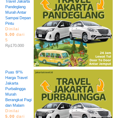
Travel Jakarta
Pandeglang
Murah Antar
Sampai Depan
Pintu
Dinilai
5.00
dari
5
Rp
170.000
Puas 💯%
Harga Travel
Jakarta
Purbalingga
Murah
Berangkat Pagi
dan Malam
Dinilai
5.00
dari