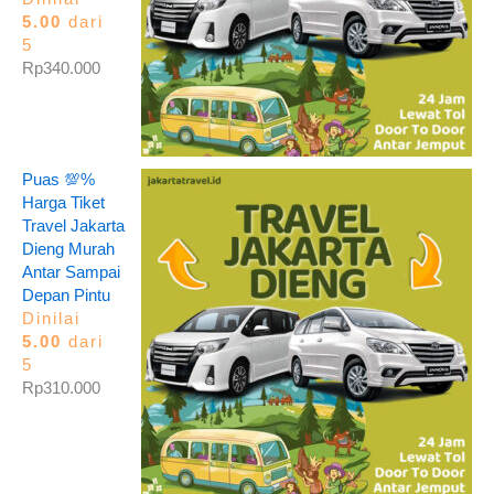
5.00
dari
5
Rp
340.000
Puas 💯%
Harga Tiket
Travel Jakarta
Dieng Murah
Antar Sampai
Depan Pintu
Dinilai
5.00
dari
5
Rp
310.000