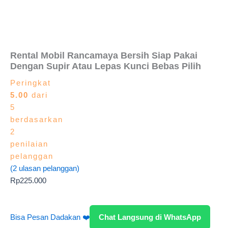
Rental Mobil Rancamaya Bersih Siap Pakai
Dengan Supir Atau Lepas Kunci Bebas Pilih
Peringkat
5.00
dari
5
berdasarkan
2
penilaian
pelanggan
(
2
ulasan pelanggan)
Rp
225.000
Bisa Pesan Dadakan ❤️
Chat Langsung di WhatsApp