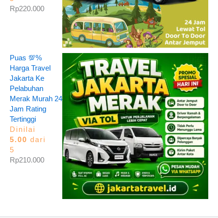
Rp
220.000
Puas 💯%
Harga Travel
Jakarta Ke
Pelabuhan
Merak Murah 24
Jam Rating
Tertinggi
Dinilai
5.00
dari
5
Rp
210.000