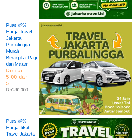
Puas 💯%
Harga Travel
Jakarta
Purbalingga
Murah
Berangkat Pagi
dan Malam
Dinilai
5.00
dari
5
Rp
280.000
Puas 💯%
Harga Tiket
Travel Jakarta