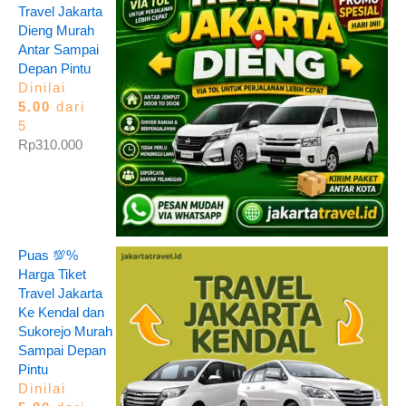
Travel Jakarta
Dieng Murah
Antar Sampai
Depan Pintu
Dinilai
5.00
dari
5
Rp
310.000
Puas 💯%
Harga Tiket
Travel Jakarta
Ke Kendal dan
Sukorejo Murah
Sampai Depan
Pintu
Dinilai