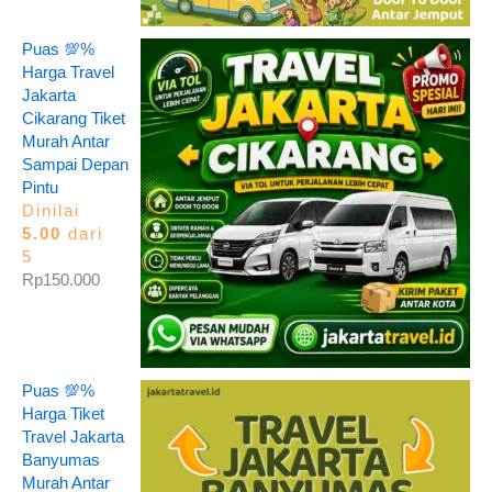
Puas 💯%
Harga Travel
Jakarta
Cikarang Tiket
Murah Antar
Sampai Depan
Pintu
Dinilai
5.00
dari
5
Rp
150.000
Puas 💯%
Harga Tiket
Travel Jakarta
Banyumas
Murah Antar