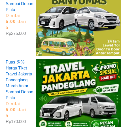
Sampai Depan
Pintu
Dinilai
5.00
dari
5
Rp
275.000
Puas 💯%
Harga Tiket
Travel Jakarta
Pandeglang
Murah Antar
Sampai Depan
Pintu
Dinilai
5.00
dari
5
Rp
170.000