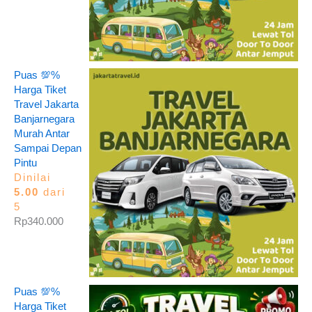
Puas 💯%
Harga Tiket
Travel Jakarta
Banjarnegara
Murah Antar
Sampai Depan
Pintu
Dinilai
5.00
dari
5
Rp
340.000
Puas 💯%
Harga Tiket