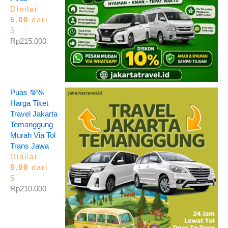
Dinilai
5.00
dari
5
Rp
215.000
Puas 💯%
Harga Tiket
Travel Jakarta
Temanggung
Murah Via Tol
Trans Jawa
Dinilai
5.00
dari
5
Rp
210.000