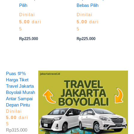
Pilih
Bebas Pilih
Dinilai
Dinilai
5.00
dari
5.00
dari
5
5
Rp
225.000
Rp
225.000
Puas 💯%
Harga Tiket
Travel Jakarta
Boyolali Murah
Antar Sampai
Depan Pintu
Dinilai
5.00
dari
5
Rp
315.000