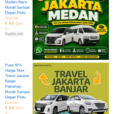
Medan Hiace
Murah Sampai
Depan Pintu
Dinilai
5.00
dari
5
Rp
850.000
Puas 💯%
Harga Tiket
Travel Jakarta
Banjar
Patroman
Murah Sampai
Depan Pintu
Dinilai
5.00
dari
5