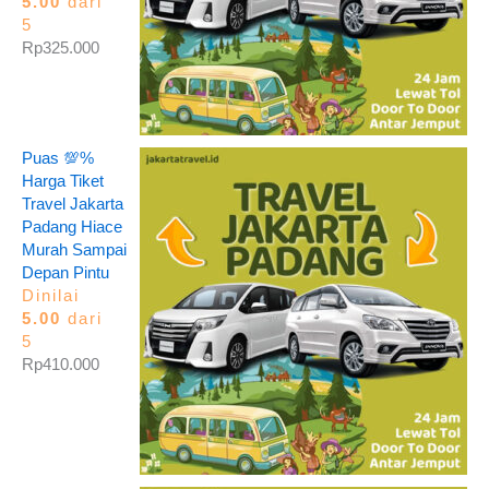
5.00
dari
5
Rp
325.000
Puas 💯%
Harga Tiket
Travel Jakarta
Padang Hiace
Murah Sampai
Depan Pintu
Dinilai
5.00
dari
5
Rp
410.000