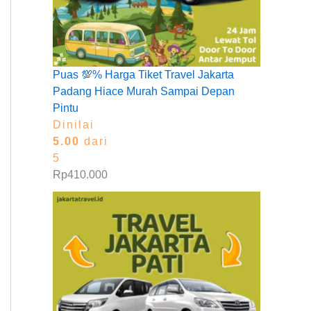
Puas 💯% Harga Tiket Travel Jakarta
Padang Hiace Murah Sampai Depan
Pintu
Dinilai
5.00
dari
5
Rp
410.000