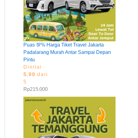
Puas 💯% Harga Tiket Travel Jakarta
Padalarang Murah Antar Sampai Depan
Pintu
Dinilai
5.00
dari
5
Rp
215.000