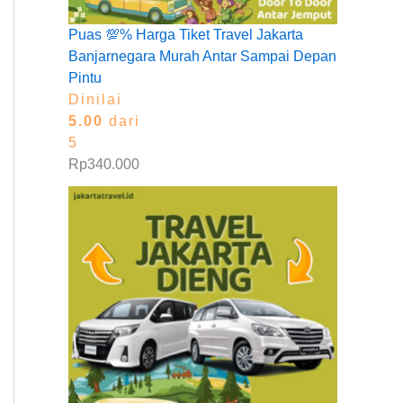
Puas 💯% Harga Tiket Travel Jakarta
Banjarnegara Murah Antar Sampai Depan
Pintu
Dinilai
5.00
dari
5
Rp
340.000