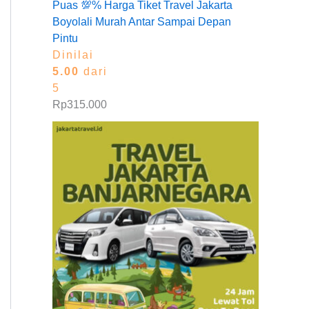
Puas 💯% Harga Tiket Travel Jakarta
Boyolali Murah Antar Sampai Depan
Pintu
Dinilai
5.00
dari
5
Rp
315.000