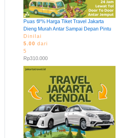
Puas 💯% Harga Tiket Travel Jakarta
Dieng Murah Antar Sampai Depan Pintu
Dinilai
5.00
dari
5
Rp
310.000