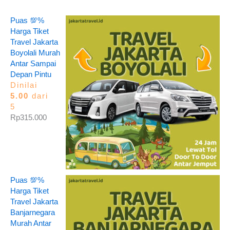
Puas 💯%
Harga Tiket
Travel Jakarta
Boyolali Murah
Antar Sampai
Depan Pintu
Dinilai
5.00
dari
5
Rp
315.000
Puas 💯%
Harga Tiket
Travel Jakarta
Banjarnegara
Murah Antar