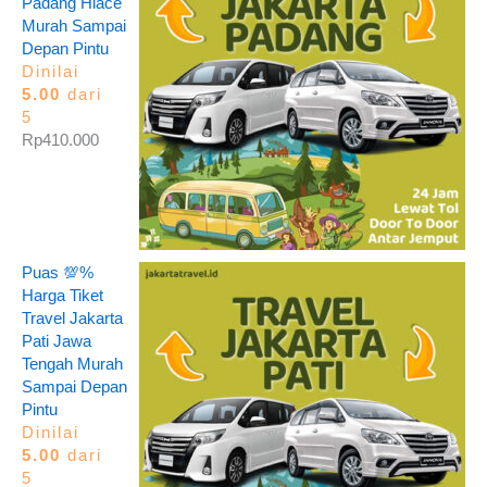
Padang Hiace
Murah Sampai
Depan Pintu
Dinilai
5.00
dari
5
Rp
410.000
Puas 💯%
Harga Tiket
Travel Jakarta
Pati Jawa
Tengah Murah
Sampai Depan
Pintu
Dinilai
5.00
dari
5