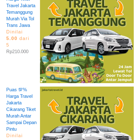
Travel Jakarta
Temanggung
Murah Via Tol
Trans Jawa
Dinilai
5.00
dari
5
Rp
210.000
Puas 💯%
Harga Travel
Jakarta
Cikarang Tiket
Murah Antar
Sampai Depan
Pintu
Dinilai