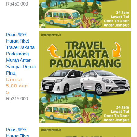
Rp
450.000
Puas 💯%
Harga Tiket
Travel Jakarta
Padalarang
Murah Antar
Sampai Depan
Pintu
Dinilai
5.00
dari
5
Rp
215.000
Puas 💯%
Harga Tiket