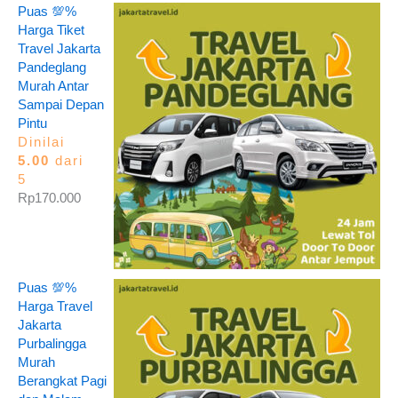
Puas 💯%
Harga Tiket
Travel Jakarta
Pandeglang
Murah Antar
Sampai Depan
Pintu
Dinilai
5.00
dari
5
Rp
170.000
Puas 💯%
Harga Travel
Jakarta
Purbalingga
Murah
Berangkat Pagi