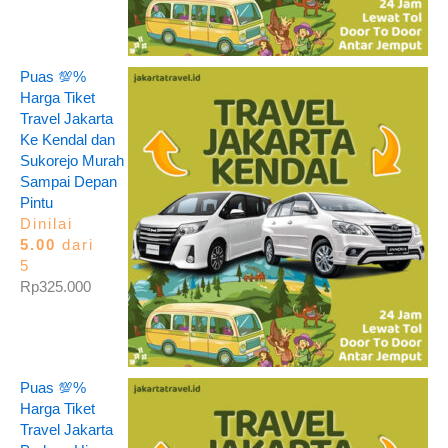
Puas 💯%
Harga Tiket
Travel Jakarta
Ke Kendal dan
Sukorejo Murah
Sampai Depan
Pintu
Dinilai
5.00
dari
5
Rp
325.000
Puas 💯%
Harga Tiket
Travel Jakarta