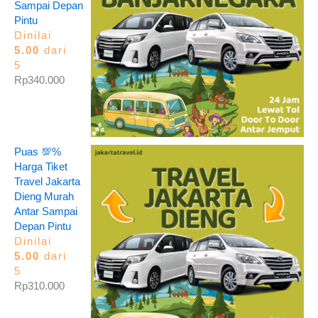
Sampai Depan
Pintu
Dinilai
5.00
dari
5
Rp
340.000
Puas 💯%
Harga Tiket
Travel Jakarta
Dieng Murah
Antar Sampai
Depan Pintu
Dinilai
5.00
dari
5
Rp
310.000