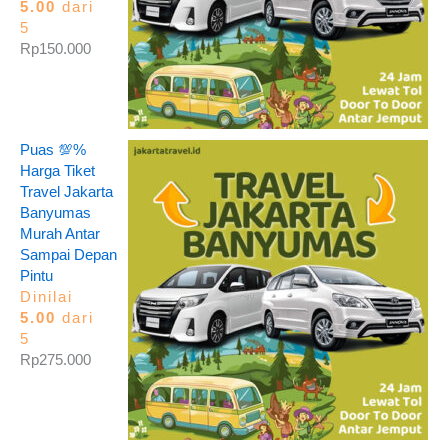
5.00
dari
5
Rp
150.000
Puas 💯%
Harga Tiket
Travel Jakarta
Banyumas
Murah Antar
Sampai Depan
Pintu
Dinilai
5.00
dari
5
Rp
275.000